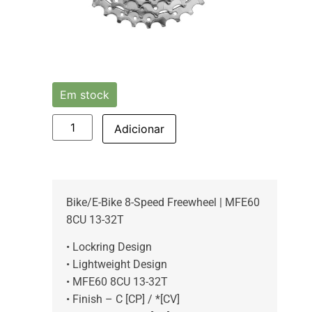
Em stock
Adicionar
Bike/E-Bike 8-Speed Freewheel | MFE60
8CU 13-32T
• Lockring Design
• Lightweight Design
• MFE60 8CU 13-32T
• Finish – C [CP] / *[CV]