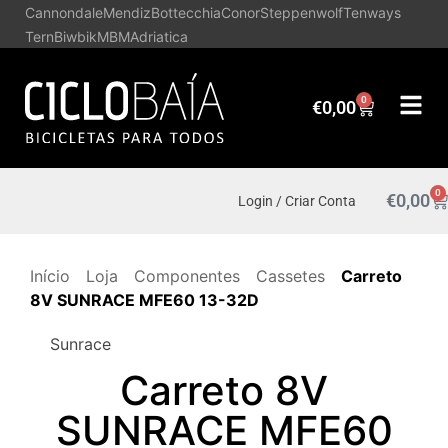
Cannondale
Mendiz
Bottecchia
Conor
Steppenwolf
Tenways
Tern
Biwbik
MBM
Adriatica
0
€
0,00
0
€
0,00
Login / Criar Conta
Início
Loja
Componentes
Cassetes
Carreto
8V SUNRACE MFE60 13-32D
Sunrace
Carreto 8V
SUNRACE MFE60