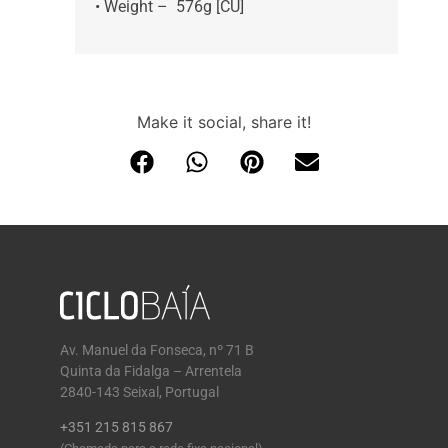
• Weight – 576g [CU]
Make it social, share it!
Av. Manuel da Fonseca, nº 71 B
Quinta da Fidalga – Arrentela
2840-143 Seixal, Portugal
+351 215 815 867