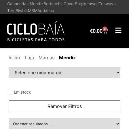
Cannondale
Mendiz
Bottecchia
Conor
Steppenwolf
Tenways
Tern
Biwbik
MBM
Adriatica
0
€
0,00
Início
Loja
Marcas
Mendiz
Em stock
Remover Filtros