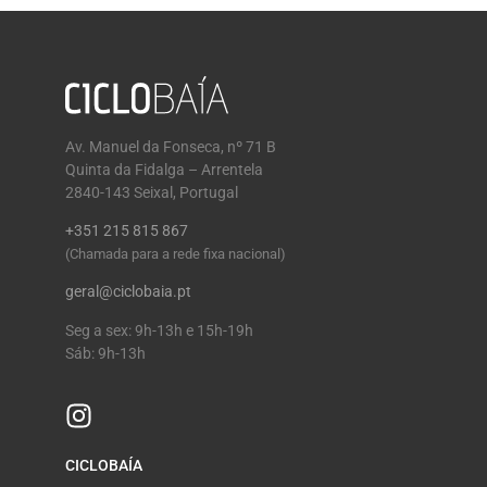
Av. Manuel da Fonseca, nº 71 B
Quinta da Fidalga – Arrentela
2840-143 Seixal, Portugal
+351 215 815 867
(Chamada para a rede fixa nacional)
geral@ciclobaia.pt
Seg a sex: 9h-13h e 15h-19h
Sáb: 9h-13h
CICLOBAÍA