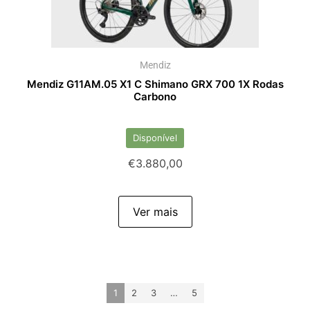
Mendiz
Mendiz G11AM.05 X1 C Shimano GRX 700 1X Rodas
Carbono
Disponível
€
3.880,00
Ver mais
1
2
3
…
5