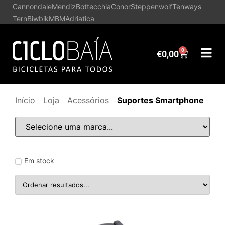
Cannondale
Mendiz
Bottecchia
Conor
Steppenwolf
Tenways
Tern
Biwbik
MBM
Adriatica
0
€
0,00
Início
Loja
Acessórios
Suportes Smartphone
Em stock