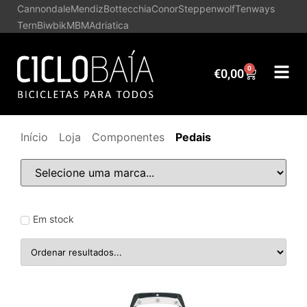
Cannondale
Mendiz
Bottecchia
Conor
Steppenwolf
Tenways
Tern
Biwbik
MBM
Adriatica
0
€
0,00
Início
Loja
Componentes
Pedais
Em stock