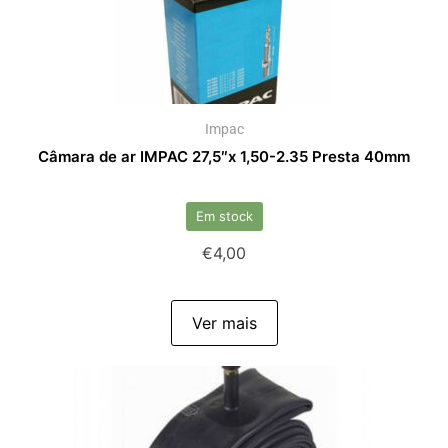
Impac
Câmara de ar IMPAC 27,5″x 1,50-2.35 Presta 40mm
Em stock
€
4,00
Ver mais