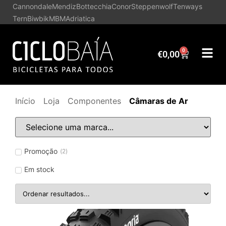
Cannondale
Mendiz
Bottecchia
Conor
Steppenwolf
Tenways
Tern
Biwbik
MBM
Adriatica
0
€
0,00
Início
Loja
Componentes
Câmaras de Ar
Promoção
(
2
)
Em stock