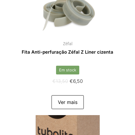
Zéfal
Fita Anti-perfuração Zéfal Z Liner cizenta
Em stock
€
13,50
€
6,50
Ver mais