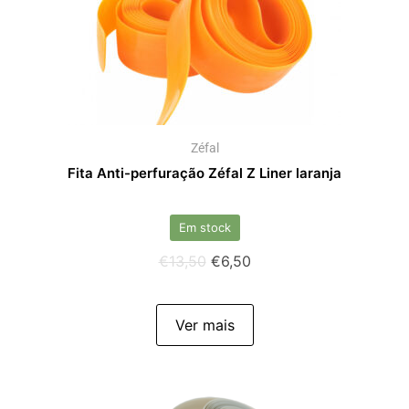
Zéfal
Fita Anti-perfuração Zéfal Z Liner laranja
Em stock
€
13,50
€
6,50
Ver mais