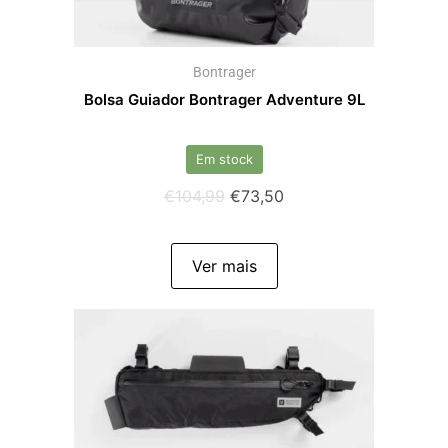
Bontrager
Bolsa Guiador Bontrager Adventure 9L
Em stock
€
104,99
€
73,50
Ver mais