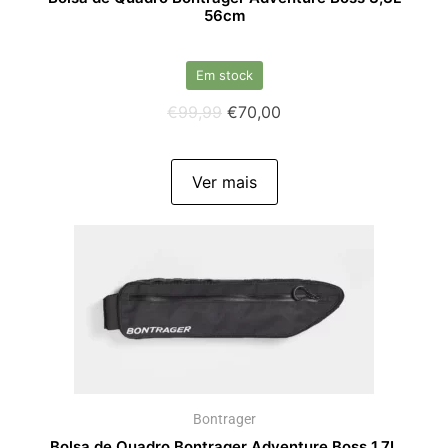
56cm
Em stock
€
99,99
€
70,00
Ver mais
Bontrager
Bolsa de Quadro Bontrager Adventure Boss 1,7L