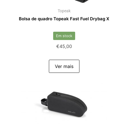
Topeak
Bolsa de quadro Topeak Fast Fuel Drybag X
Em stock
€
45,00
Ver mais