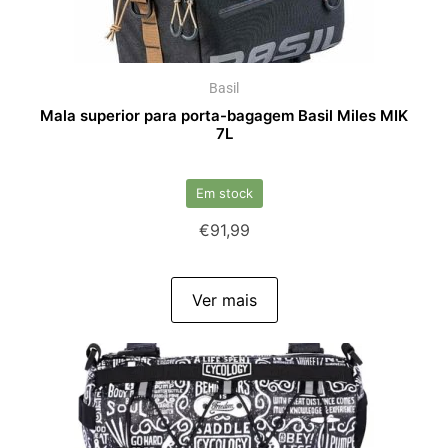
Basil
Mala superior para porta-bagagem Basil Miles MIK
7L
Em stock
€
91,99
Ver mais