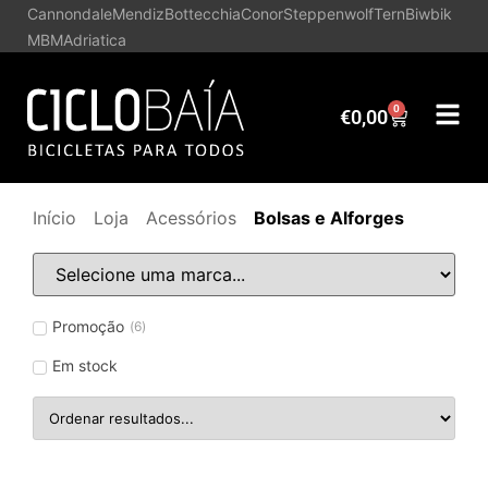
Cannondale
Mendiz
Bottecchia
Conor
Steppenwolf
Tern
Biwbik
MBM
Adriatica
0
€
0,00
Início
Loja
Acessórios
Bolsas e Alforges
Promoção
(
6
)
Em stock