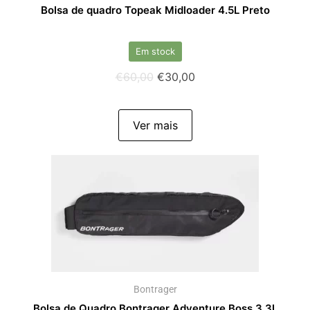
Bolsa de quadro Topeak Midloader 4.5L Preto
Em stock
€
60,00
€
30,00
Ver mais
Bontrager
Bolsa de Quadro Bontrager Adventure Boss 3,3L