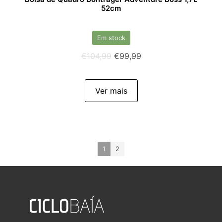
52cm
Em stock
€
104,99
€
99,99
Ver mais
1
2