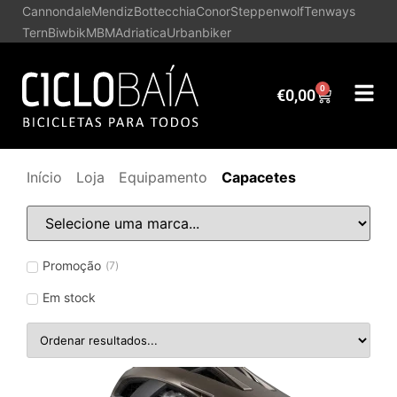
Cannondale
Mendiz
Bottecchia
Conor
Steppenwolf
Tenways
Tern
Biwbik
MBM
Adriatica
Urbanbiker
0
€
0,00
Início
Loja
Equipamento
Capacetes
Promoção
(
7
)
Em stock