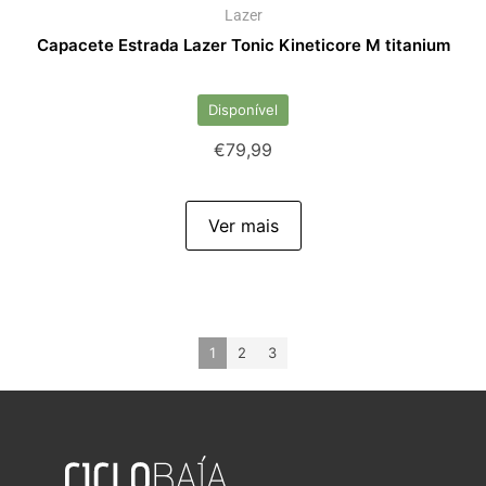
Lazer
Capacete Estrada Lazer Tonic Kineticore M titanium
Disponível
€
79,99
Ver mais
1
2
3