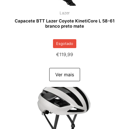
Lazer
Capacete BTT Lazer Coyote KinetiCore L 58-61
branco preto mate
Esgotado
€
119,99
Ver mais