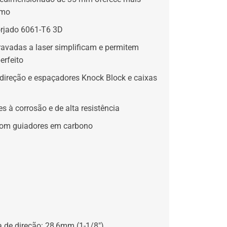
imo
orjado 6061-T6 3D
ravadas a laser simplificam e permitem
erfeito
direção e espaçadores Knock Block e caixas
s à corrosão e de alta resistência
com guiadores em carbono
a de direção: 28,6mm (1-1/8″)