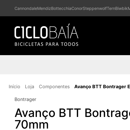
Cannondale
Mendiz
Bottecchia
Conor
Steppenwolf
Tern
Biwbik
Início
Loja
Componentes
Avanço BTT Bontrager 
Bontrager
Avanço BTT Bontrage
70mm