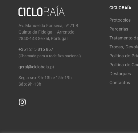
CICLOBAÍA
Protocolos
Av. Manuel da Fonseca, nº 71 B
Parcerias
Quinta da Fidalga – Arrentela
Tratamento d
2840-143 Seixal, Portugal
Trocas, Devo
+351 215 815 867
Política de Pr
(Chamada para a rede fixa nacional)
Política de Co
geral@ciclobaia.pt
Destaques
Seg a sex: 9h-13h e 15h-19h
Contactos
Sáb: 9h-13h