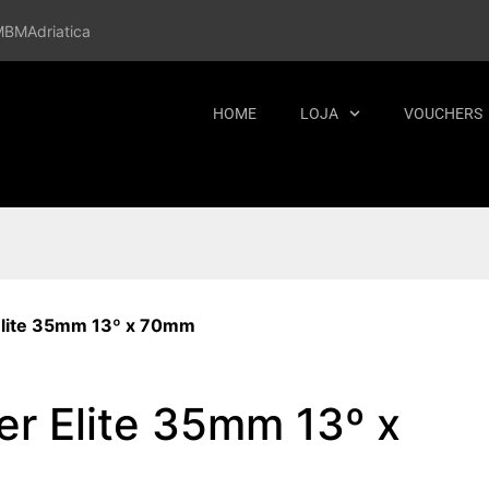
MBM
Adriatica
HOME
LOJA
VOUCHERS
Elite 35mm 13º x 70mm
r Elite 35mm 13º x