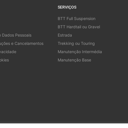
SERVIÇOS
BTT Full Suspension
BTT Hardtail ou Gravel
e Dados Pessoais
Estrada
luções e Cancelamentos
Trekking ou Touring
ivacidade
Manutenção Intermédia
okies
Manutenção Base