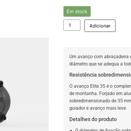
Em stock
Adicionar
Um avanço com abraçadeira 
diâmetro que se adequa a tod
Resistência sobredimens
O avanço Elite 35 é o complem
de montanha. Forjado em alum
sobredimensionado de 35 mm 
guiador e avanço mais leve.
Detalhes do produto
O diâmetro de fixação so