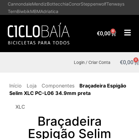
Cannondale
Mendiz
Bottecchia
Conor
Steppenwolf
Tenways
Tern
Biwbik
MBM
Adriatica
0
€
0,00
0
€
0,00
Login / Criar Conta
Início
Loja
Componentes
Braçadeira Espigão
Selim XLC PC-L06 34.9mm preta
XLC
Braçadeira
Espigão Selim