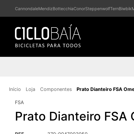
Cannondale
Mendiz
Bottecchia
Conor
Steppenwolf
Tern
Biwbik
Início
Loja
Componentes
Prato Dianteiro FSA Om
FSA
Prato Dianteiro FSA