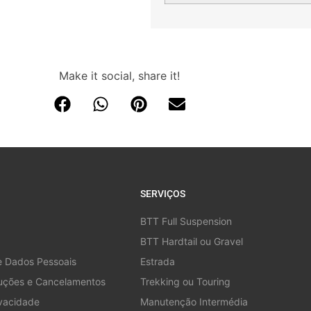
Make it social, share it!
SERVIÇOS
BTT Full Suspension
BTT Hardtail ou Gravel
e Dados Pessoais
Estrada
luções e Cancelamentos
Trekking ou Touring
ivacidade
Manutenção Intermédia