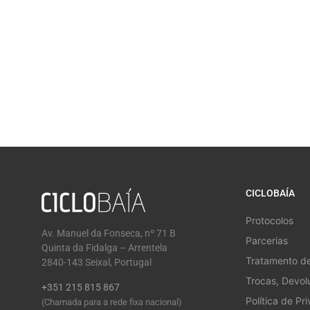
CICLOBAÍA
Protocolos
Av. Manuel da Fonseca, nº 71 B
Parcerias
Quinta da Fidalga – Arrentela
Tratamento d
2840-143 Seixal, Portugal
Trocas, Devo
+351 215 815 867
Política de Pr
(Chamada para a rede fixa nacional)