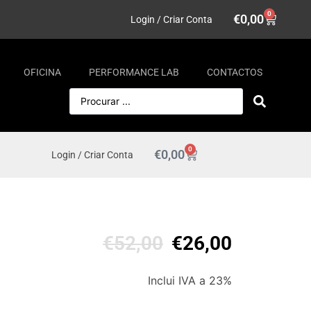
0
€
0,00
Login / Criar Conta
OFICINA
PERFORMANCE LAB
CONTACTOS
0
€
0,00
Login / Criar Conta
€
52,00
€
26,00
Inclui IVA a 23%