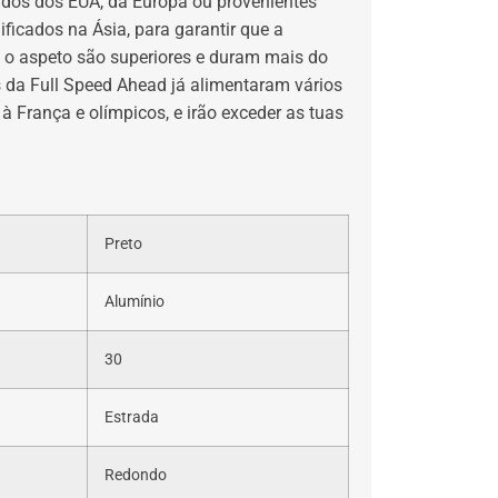
tados dos EUA, da Europa ou provenientes
ficados na Ásia, para garantir que a
 o aspeto são superiores e duram mais do
s da Full Speed Ahead já alimentaram vários
 França e olímpicos, e irão exceder as tuas
Preto
Alumínio
30
Estrada
Redondo