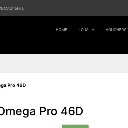
MBM
Adriatica
HOME
LOJA
VOUCHERS
ega Pro 46D
 Omega Pro 46D