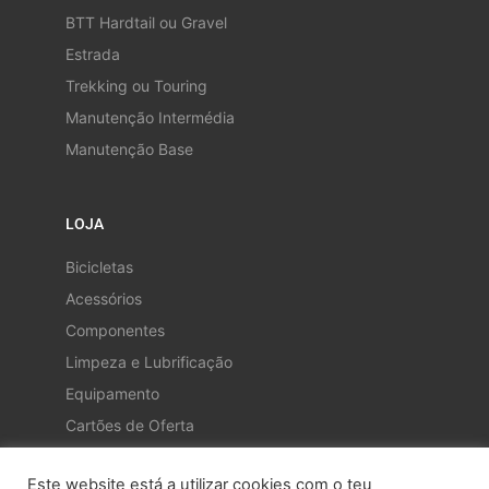
BTT Hardtail ou Gravel
Estrada
Trekking ou Touring
Manutenção Intermédia
Manutenção Base
LOJA
Bicicletas
Acessórios
Componentes
Limpeza e Lubrificação
Equipamento
Cartões de Oferta
Este website está a utilizar cookies com o teu