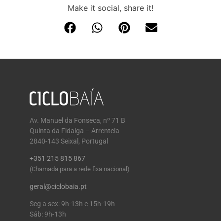
Make it social, share it!
Av. Manuel da Fonseca, nº 71 B
Quinta da Fidalga – Arrentela
2840-143 Seixal, Portugal
+351 215 815 867
(Chamada para a rede fixa nacional)
geral@ciclobaia.pt
Seg a sex: 9h-13h e 15h-19h
Sáb: 9h-13h