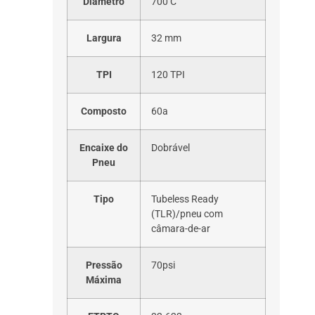
Diâmetro
700 C
Largura
32 mm
TPI
120 TPI
Composto
60a
Encaixe do
Dobrável
Pneu
Tipo
Tubeless Ready
(TLR)/pneu com
câmara-de-ar
Pressão
70psi
Máxima