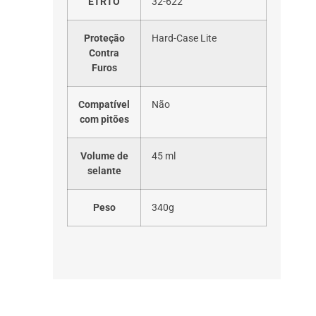
ETRTO
32-622
Proteção
Hard-Case Lite
Contra
Furos
Compatível
Não
com pitões
Volume de
45 ml
selante
Peso
340g