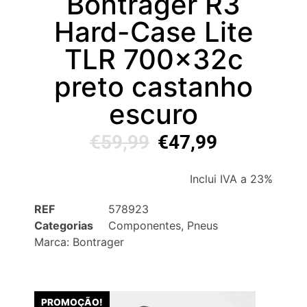
Bontrager R3
Hard-Case Lite
TLR 700x32c
preto castanho
escuro
€
59,99
€
47,99
Inclui IVA a 23%
REF
578923
Categorias
Componentes
,
Pneus
Marca:
Bontrager
PROMOÇÃO!