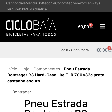
Cannondale
Mendiz
Bottecchia
Conor
Steppenwolf
Tenways
Tern
Biwbik
MBM
Adriatica
0
€
0,00
0
€
0,00
Login / Criar Conta
Início
Loja
Componentes
Pneu Estrada
Bontrager R3 Hard-Case Lite TLR 700x32c preto
castanho escuro
Bontrager
Pneu Estrada