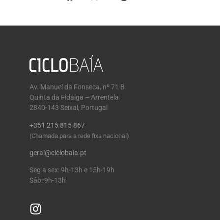
Av. Manuel da Fonseca, nº 71 B
Quinta da Fidalga – Arrentela
2840-143 Seixal, Portugal
+351 215 815 867
(Chamada para a rede fixa nacional)
geral@ciclobaia.pt
Seg a sex: 9h-13h e 15h-19h
Sáb: 9h-13h