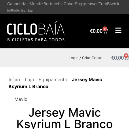
Cannondale
Mendiz
Bottecchia
Conor
Steppenwolf
Tern
Biwbik
MBM
Adriatica
0
€
0,00
0
€
0,00
Login / Criar Conta
Início
Loja
Equipamento
Jersey Mavic
Ksyrium L Branco
Mavic
Jersey Mavic
Ksyrium L Branco