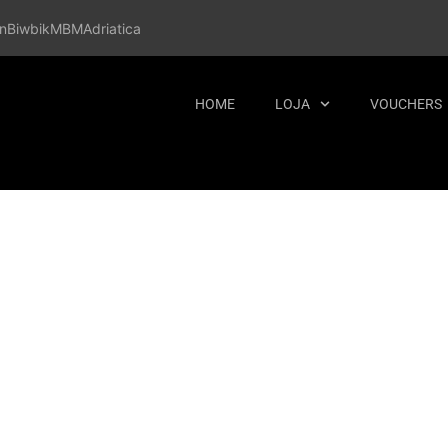
n
Biwbik
MBM
Adriatica
HOME
LOJA
VOUCHERS