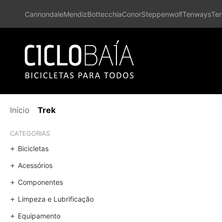
Cannondale
Mendiz
Bottecchia
Conor
Steppenwolf
Tenways
Ter
Início
Trek
CATEGORIAS
Bicicletas
Acessórios
Componentes
Limpeza e Lubrificação
Equipamento