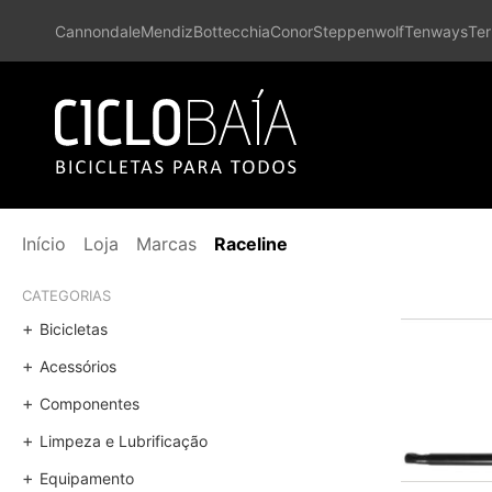
Cannondale
Mendiz
Bottecchia
Conor
Steppenwolf
Tenways
Ter
Início
Loja
Marcas
Raceline
CATEGORIAS
Bicicletas
Acessórios
Componentes
Limpeza e Lubrificação
Equipamento