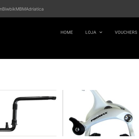
n
Biwbik
MBM
Adriatica
HOME
LOJA
VOUCHERS