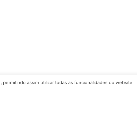
, permitindo assim utilizar todas as funcionalidades do website.
Raceline
,
Ozone
Promax
,
Raceline
 Bmx Raceline 165mm ZX-
Travão Aro Trás Promax Fixie
001
RC469 branco