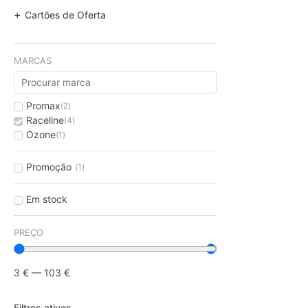
Cartões de Oferta
MARCAS
Promax
(
2
)
Raceline
(
4
)
Ozone
(
1
)
Promoção
(
1
)
Em stock
PREÇO
3
€
—
103
€
Filtros ativos