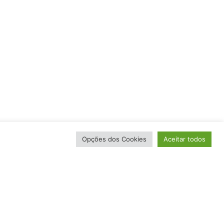
Opções dos Cookies
Aceitar todos
Promax
,
Raceline
Travão Aro Frente Promax Fixie
RC462 preto