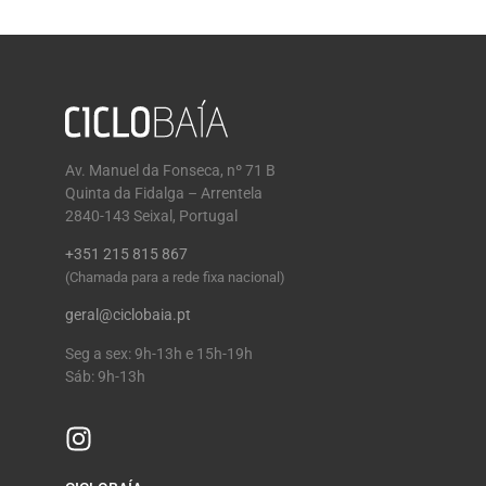
Av. Manuel da Fonseca, nº 71 B
Quinta da Fidalga – Arrentela
2840-143 Seixal, Portugal
+351 215 815 867
(Chamada para a rede fixa nacional)
geral@ciclobaia.pt
Seg a sex: 9h-13h e 15h-19h
Sáb: 9h-13h