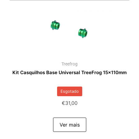
Treefrog
Kit Casquilhos Base Universal TreeFrog 15x110mm
Esgotado
€
31,00
Ver mais