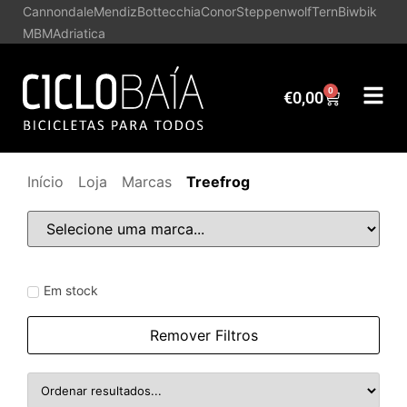
Cannondale
Mendiz
Bottecchia
Conor
Steppenwolf
Tern
Biwbik
MBM
Adriatica
0
€
0,00
Início
Loja
Marcas
Treefrog
Em stock
Remover Filtros