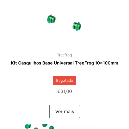
Treefrog
Kit Casquilhos Base Universal TreeFrog 10x100mm
Esgotado
€
31,00
Ver mais